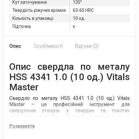
Кут заточування
135°
Твердість ріжучих кромок
63-65 HRC
Кількість в упаковці
10 од.
Підточка
є
Опис
Особливості
Відгуки (0)
Опис свердла по металу
HSS 4341 1.0 (10 од.) Vitals
Master
Свердло по металу HSS 4341 1.0 (10 од.) Vitals
Master – це професійний інструмент для
свердління отворів у твердих та товстих
металевих виробах. Свердло виготовлене зі
спеціальної швидкорізальної сталі (HSS 4341), яка
Розвернути
має високу твердість, зносостійкість та
термостабільність. Свердло відповідає стандарту