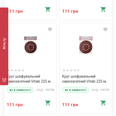
111 грн
111 грн
Фільтр
Круг шліфувальний
Круг шліфувальний
самозачіпний Vitals 225 мм,
самозачіпний Vitals 225 мм,
10 відп. з. – 120, 5 од.
10 отв., з. – 150, 5 од.
КОД: 195738
КОД: 195739
є в наявності
є в наявності
111 грн
111 грн