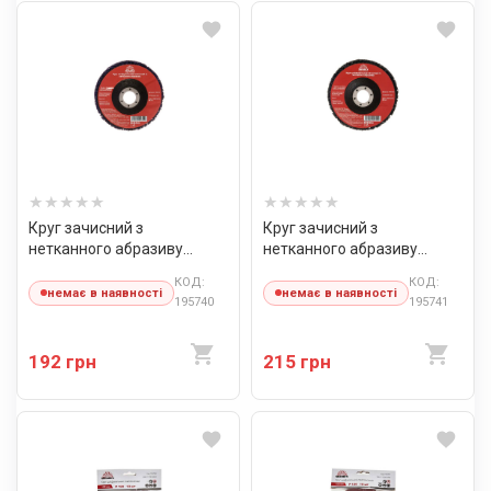
Круг зачисний з
Круг зачисний з
нетканного абразиву
нетканного абразиву
(корал) Vitals Master Т27
(корал) Vitals Master Т27
КОД:
КОД:
125×22,2 мм чорний м'який
125×22,2 мм фіолетовий
немає в наявності
немає в наявності
195740
195741
жорсткий
192 грн
215 грн