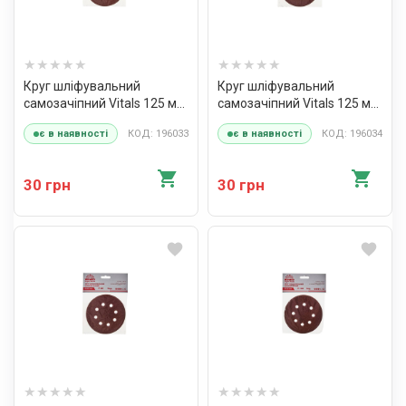
Круг шліфувальний
Круг шліфувальний
самозачіпний Vitals 125 мм,
самозачіпний Vitals 125 мм,
8 отв., з. – 40, 5 од.
8 отв., з. – 60, 5 од.
КОД: 196033
КОД: 196034
є в наявності
є в наявності
30 грн
30 грн