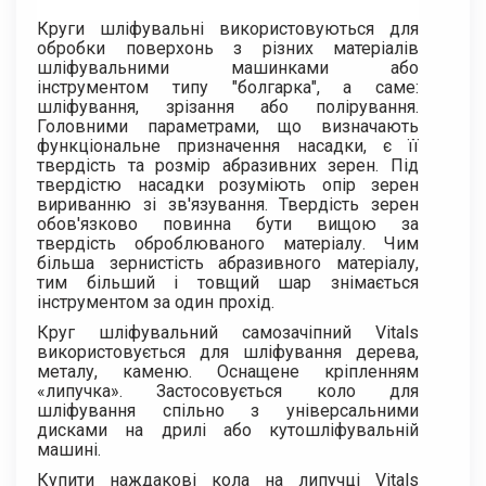
Круги шліфувальні використовуються для
обробки поверхонь з різних матеріалів
шліфувальними машинками або
інструментом типу "болгарка", а саме:
шліфування, зрізання або полірування.
Головними параметрами, що визначають
функціональне призначення насадки, є її
твердість та розмір абразивних зерен. Під
твердістю насадки розуміють опір зерен
вириванню зі зв'язування. Твердість зерен
обов'язково повинна бути вищою за
твердість оброблюваного матеріалу. Чим
більша зернистість абразивного матеріалу,
тим більший і товщий шар знімається
інструментом за один прохід.
Круг шліфувальний самозачіпний Vitals
використовується для шліфування дерева,
металу, каменю. Оснащене кріпленням
«липучка». Застосовується коло для
шліфування спільно з універсальними
дисками на дрилі або кутошліфувальній
машині.
Купити наждакові кола на липучці Vitals