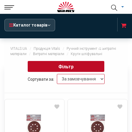
Каталог товарів
x
VITALS.UA
Продукція Vitals
Ручний інструмент та витратні
матеріали
Витратні матеріали
Круги шліфувальні
Фільтр
Сортувати за: