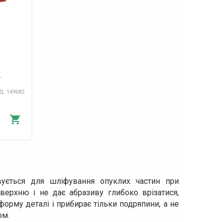
: 149682
вується для шліфування опуклих частин при
верхню і не дає абразиву глибоко врізатися,
орму деталі і прибирає тільки подряпини, а не
ом.