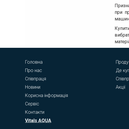
Призн
при п
машин
Купити
вибрат
матері
Головна
Проду
Про нас
Де ку
Співпраця
Співп
Новини
Акції
Корисна інформація
Сервіс
Контакти
Vitals AQUA