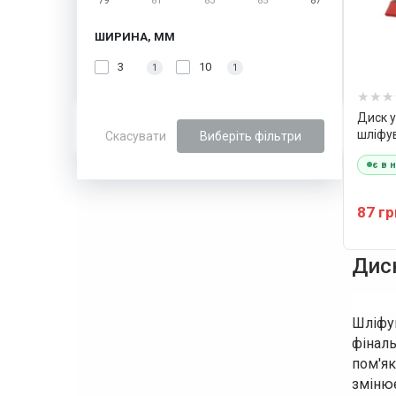
79
81
83
85
87
ШИРИНА, ММ
3
10
1
1
Диск 
шліфув
Скасувати
Виберіть фільтри
адапт
є в 
87 гр
Диск
Шліфу
фінал
пом'як
змінює