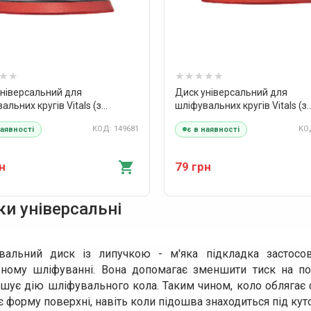
універсальний для
Диск універсальний для
альних кругів Vitals (з
шліфувальних кругів Vitals (з
ером) 125х10 мм
адаптером) 125х3 мм
КОД: 149681
КОД
наявності
є в наявності
н
79 грн
и універсальні
вальний диск із липучкою - м'яка підкладка застосо
ьному шліфуванні. Вона допомагає зменшити тиск на по
шує дію шліфувального кола. Таким чином, коло облягає ф
 форму поверхні, навіть коли підошва знаходиться під кут