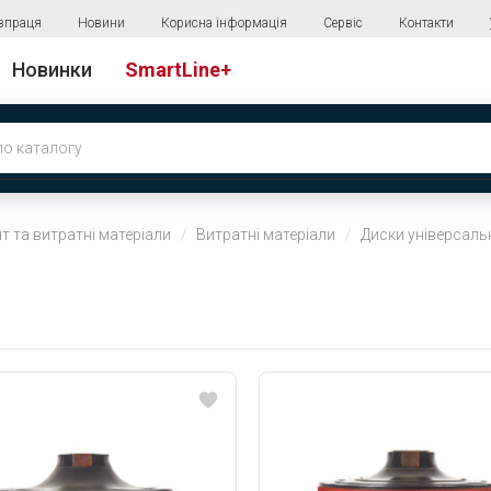
впраця
Новини
Корисна інформація
Сервіс
Контакти
Новинки
SmartLine+
т та витратні матеріали
Витратні матеріали
Диски універсаль