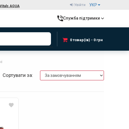
Увійти
УКР
Vitals AQUA
Служба підтримки
0 товар(ів) - 0 грн
ні
Сортувати за: