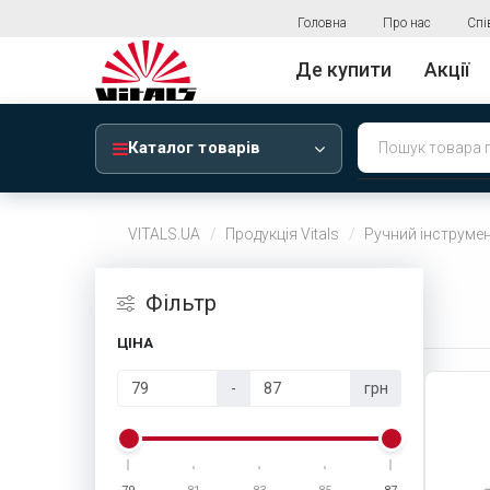
Головна
Про нас
Спі
Де купити
Акції
Каталог товарів
VITALS.UA
Продукція Vitals
Ручний інструмен
Фiльтр
ЦІНА
-
грн