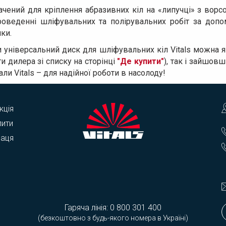
ачений для кріплення абразивних кіл на «липучці» з вор
роведенні шліфувальних та полірувальних робіт за доп
ки.
 універсальний диск для шліфувальних кіл Vitals можна 
и дилера зі списку на сторінці
"Де купити"
), так і зайшов
али Vitals – для надійної роботи в насолоду!
кція
пити
раця
Гаряча лінія:
0 800 301 400
(безкоштовно з будь-якого номера в Україні)