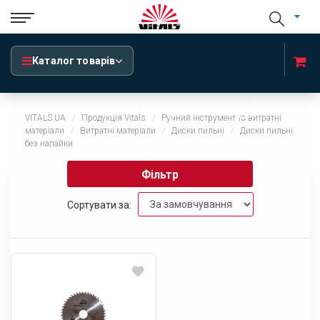
Каталог товарів
x
VITALS.UA
Продукція Vitals
Ручний інструмент та витратні
матеріали
Витратні матеріали
Диски пильні
Диски пильні
без напайки
Фільтр
Сортувати за: