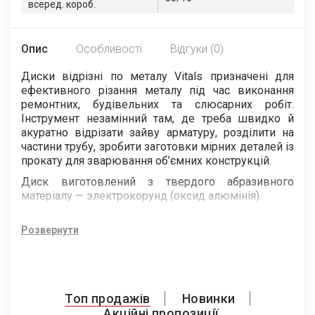
всеред. короб.
Опис
Особливості
Відгуки (0)
Диски відрізні по металу Vitals призначені для
ефективного різання металу під час виконання
ремонтних, будівельних та слюсарних робіт.
Інструмент незамінний там, де треба швидко й
акуратно відрізати зайву арматуру, розділити на
частини трубу, зробити заготовки мірних деталей із
прокату для зварювання об’ємних конструкцій.
Диск виготовлений з твердого абразивного
матеріалу — электрокорунд (оксид алюмінія).
Для зв’язування абразивних зерен застосований
бакеліт. Він надає кругу високої міцності та
Розвернути
еластичності під час змінних навантажень,
забезпечує рівномірне зношування під час роботи.
Завдяки якостям застосованих матеріалів —
абразивності, міцності, тепловідведення відрізні
Топ продажів
Новинки
диски Vitals мають добрий робочий ресурс та
Акційні пропозиції