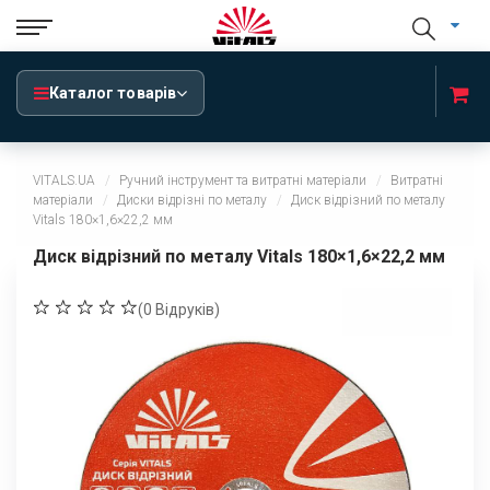
Каталог товарів
VITALS.UA
Ручний інструмент та витратні матеріали
Витратні
матеріали
Диски відрізні по металу
Диск відрізний по металу
Vitals 180×1,6×22,2 мм
Диск відрізний по металу Vitals 180×1,6×22,2 мм
(
0
Відруків)