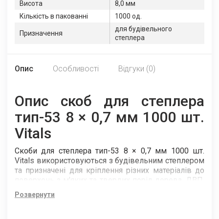
Висота
8,0 мм
Кількість в пакованні
1000 од.
для будівельного
Призначення
степлера
Опис
Особливості
Відгуки (0)
Опис скоб для степлера
тип-53 8 × 0,7 мм 1000 шт.
Vitals
Скоби для степлера тип-53 8 × 0,7 мм 1000 шт.
Vitals використовуються з будівельним степлером
та призначені для кріплення різних матеріалів до
поверхонь з м'яких та твердих порід дерева, ДВП,
ДСП, пластику, гіпсокартону та ін.
Розвернути
Скоби загартовані та оцинковані при виготовленні,
а сталь має жорсткість 1400 Н/мм2. Все це робить