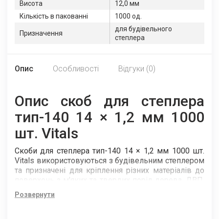
Висота
12,0 мм
Кількість в пакованні
1000 од.
для будівельного
Призначення
степлера
Опис
Особливості
Відгуки (0)
Опис скоб для степлера
тип-140 14 × 1,2 мм 1000
шт. Vitals
Скоби для степлера тип-140 14 × 1,2 мм 1000 шт.
Vitals використовуються з будівельним степлером
та призначені для кріплення різних матеріалів до
поверхонь з м'яких та твердих порід дерева, ДВП,
ДСП, пластику, гіпсокартону та ін.
Розвернути
Скоби загартовані та оцинковані при виготовленні,
а сталь має жорсткість 1400 Н/мм2. Все це робить