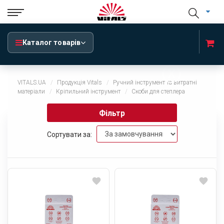
Каталог товарів
x
VITALS.UA
Продукція Vitals
Ручний інструмент та витратні
матеріали
Кріпильний інструмент
Скоби для степлера
Фільтр
Сортувати за: