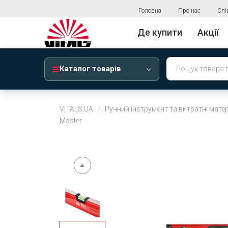
Головна
Про нас
Спі
Де купити
Акції
Каталог товарів
VITALS.UA
Ручний інструмент та витратні мате
Master