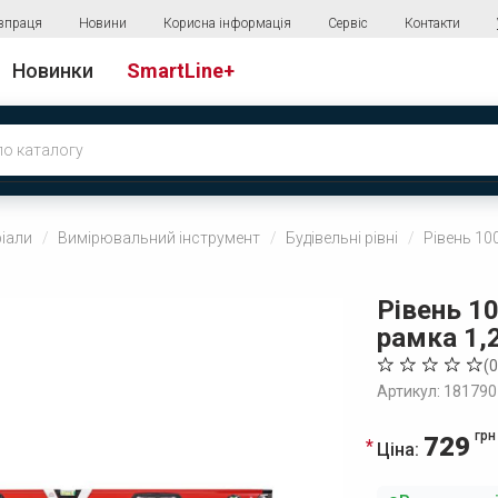
впраця
Новини
Корисна інформація
Сервіс
Контакти
Новинки
SmartLine+
ріали
Вимірювальний інструмент
Будівельні рівні
Рівень 10
Рівень 1
рамка 1,2
(
0
Артикул: 181790
грн
729
Ціна: