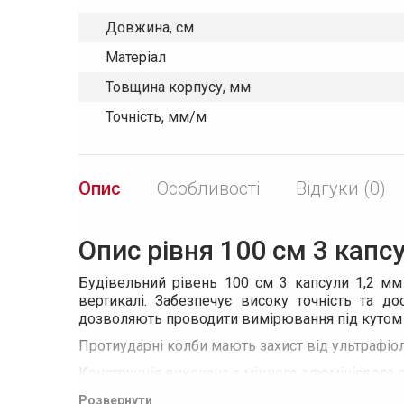
Довжина, см
Матеріал
Товщина корпусу, мм
Точність, мм/м
Опис
Особливості
Відгуки (0)
Опис рівня 100 см 3 капс
Будівельний рівень 100 см 3 капсули 1,2 мм 
вертикалі. Забезпечує високу точність та д
дозволяють проводити вимірювання під кутом 18
Протиударні колби мають захист від ультрафі
Конструкція виконана з міцного алюмінієвого 
Через наявність фрезерування на рівні, можн
Розвернути