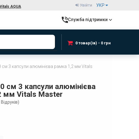
Увійти
УКР
Vitals AQUA
Служба підтримки
0 товар(ів) - 0 грн
0 см 3 капсули алюмінієва рамка 1,2 мм Vitals
00 см 3 капсули алюмінієва
 мм Vitals Master
Відруків)