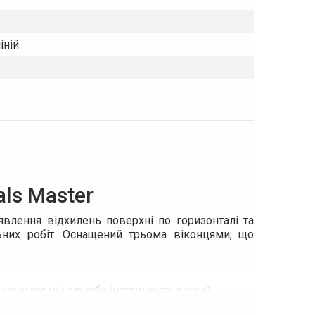
іній
als Master
явлення відхилень поверхні по горизонталі та
льних робіт. Оснащений трьома віконцями, що
 чому термін служби інструменту вищий.
ерхні. З боків убудовані гумові заглушки для