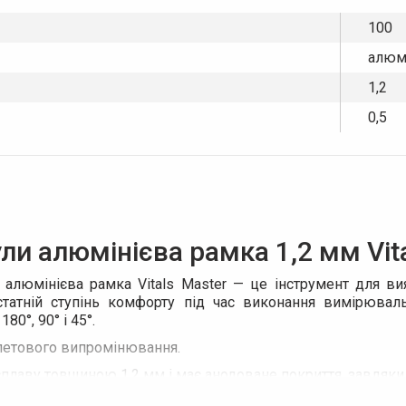
100
алюм
1,2
0,5
ули алюмінієва рамка 1,2 мм Vit
алюмінієва рамка Vitals Master — це інструмент для ви
остатній ступінь комфорту під час виконання вимірюва
0°, 90° і 45°.
олетового випромінювання.
сплаву товщиною 1,2 мм і має анодоване покриття, завдяки
а проводити вимірювання навіть в умовах забрудненої пов