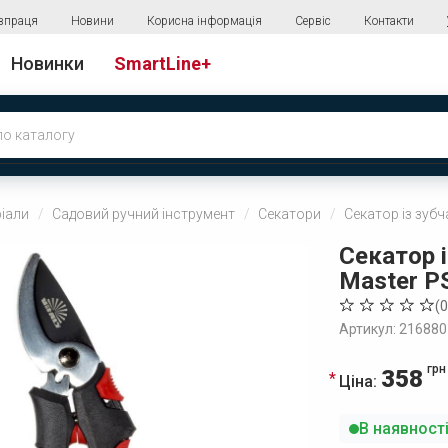
впраця
Новини
Корисна інформація
Сервіс
Контакти
Новинки
SmartLine+
ріали
Садовий ручний інструмент
Секатори
Секатор із зуб
Секатор 
Master P
(
0
Артикул: 216880
грн
358
Ціна:
В наявност