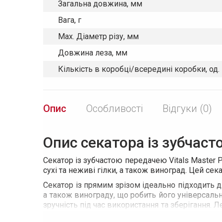
Загальна довжина, мм
Вага, г
Max. Діаметр різу, мм
Довжина леза, мм
Кількість в коробці/всередині коробки, од.
Опис
Особливості
Відгуки (0)
Опис секатора із зубчаст
Секатор із зубчастою передачею Vitals Master 
сухі та неживі гілки, а також виноград. Цей сек
Секатор із прямим зрізом ідеально підходить дл
а також винограду, що робить його універсаль
зручність під час використання та зберігання. 
SK-5 з покриттям з тефлону (PTFE), що забезпеч