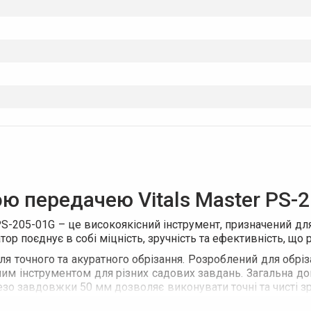
ою передачею Vitals Master PS-
PS-205-01G – це високоякісний інструмент, призначений для 
атор поєднує в собі міцність, зручність та ефективність, щ
я точного та акуратного обрізання. Розроблений для обрізан
ним інструментом для різних садових завдань. Загальна д
Лезо завдовжки 50 мм дозволяє виконувати точні та чисті зр
ує довговічність та захист від корозії. Нижнє лезо вигото