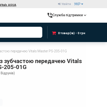
Увійти
УКР
Vitals AQUA
Служба підтримки
0 товар(ів) - 0 грн
частою передачею Vitals Master PS-205-01G
із зубчастою передачею Vitals
S-205-01G
Відруків)
і