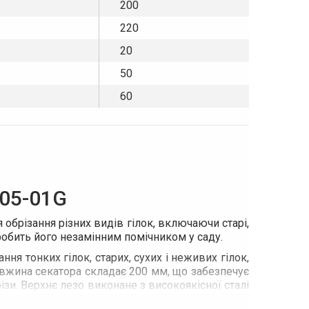
200
220
20
50
60
205-01G
обрізання різних видів гілок, включаючи старі,
о робить його незамінним помічником у саду.
ня тонких гілок, старих, сухих і неживих гілок,
овжина секатора складає 200 мм, що забезпечує
ізи. Верхнє лезо виконане з високоякісної сталі
влене зі сталі С50 і має хромоване покриття, що