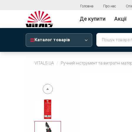
Головна
Про нас
Спі
Де купити
Акції
Каталог товарів
VITALS.UA
Ручний інструмент та витратні мате