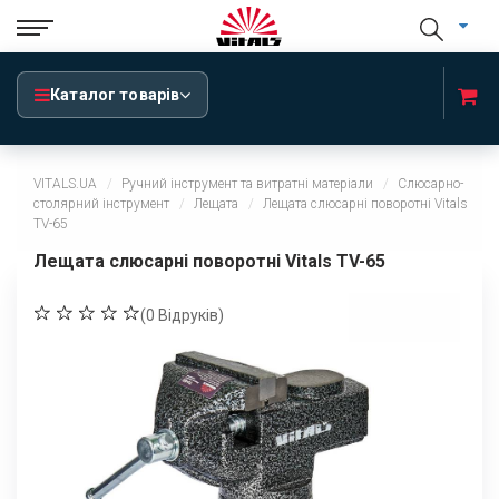
Каталог товарів
VITALS.UA
Ручний інструмент та витратні матеріали
Слюсарно-
столярний інструмент
Лещата
Лещата слюсарні поворотні Vitals
TV-65
Лещата слюсарні поворотні Vitals TV-65
(
0
Відруків)