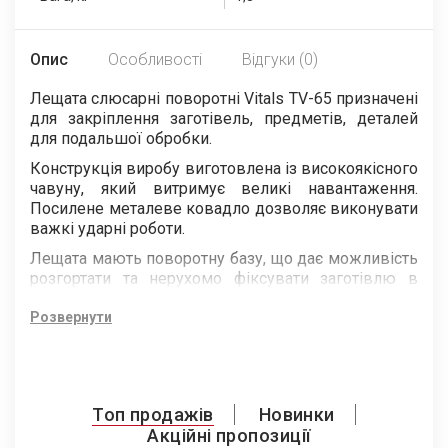
Опис
Особливості
Відгуки (0)
Лещата слюсарні поворотні Vitals TV-65 призначені
для закріплення заготівель, предметів, деталей
для подальшої обробки.
Конструкція виробу виготовлена із високоякісного
чавуну, який витримує великі навантаження.
Посилене металеве ковадло дозволяє виконувати
важкі ударні роботи.
Лещата мають поворотну базу, що дає можливість
розгортати та нерухомо фіксувати заготівлю в
діапазоні 360° навколо своєї осі для зручності
виконання робіт.
Розвернути
Загартовані губки із зубчастою поверхнею
забезпечують надійне захоплення та
зносостійкість робочої поверхні.
Топ продажів
Новинки
За допомогою отворів у базі лещата можна
Акційні пропозиції
встановити стаціонарно.