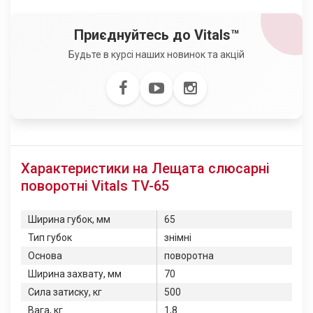
Приєднуйтесь до Vitals™
Будьте в курсі наших новинок та акцій
Характеристики на Лещата слюсарні
поворотні Vitals TV-65
Ширина губок, мм
65
Тип губок
знімні
Основа
поворотна
Ширина захвату, мм
70
Сила затиску, кг
500
Вага, кг
1,8