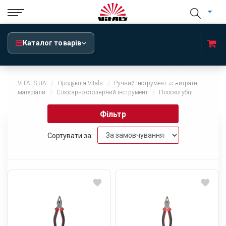
Каталог товарів
x
VITALS.UA
Продукція Vitals
Ручний інструмент та витратні
матеріали
Слюсарно-столярний інструмент
Плоскогубці
Фільтр
Сортувати за: