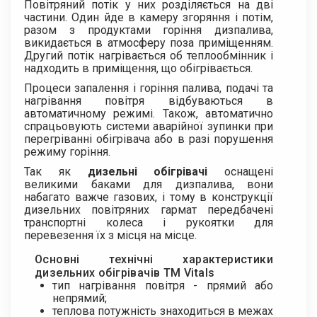
Повітряний потік у них розділяється на дві
частини. Один йде в камеру згоряння і потім,
разом з продуктами горіння дизпалива,
викидається в атмосферу поза приміщенням.
Другий потік нагрівається об теплообмінник і
надходить в приміщення, що обігрівається.
Процеси запалення і горіння палива, подачі та
нагрівання повітря відбуваються в
автоматичному режимі. Також, автоматично
спрацьовують системи аварійної зупинки при
перегріванні обігрівача або в разі порушення
режиму горіння.
Так як
дизельні обігрівачі
оснащені
великими баками для дизпалива, вони
набагато важче газових, і тому в конструкції
дизельних повітряних гармат передбачені
транспортні колеса і рукоятки для
перевезення їх з місця на місце.
Основні технічні характеристики
дизельних обігрівачів ТМ Vitals
тип нагрівання повітря - прямий або
непрямий;
теплова потужність знаходиться в межах