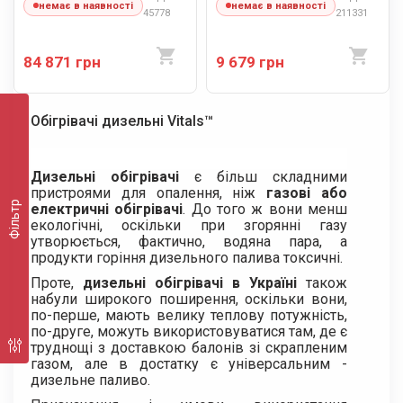
немає в наявності
немає в наявності
45778
211331
84 871 грн
9 679 грн
Обігрівачі дизельні Vitals™
Дизельні обігрівачі
є більш складними
пристроями для опалення, ніж
газові або
Фільтр
електричні обігрівачі
. До того ж вони менш
екологічні, оскільки при згорянні газу
утворюється, фактично, водяна пара, а
продукти горіння дизельного палива токсичні.
Проте,
дизельні обігрівачі в Україні
також
набули широкого поширення, оскільки вони,
по-перше, мають велику теплову потужність,
по-друге, можуть використовуватися там, де є
труднощі з доставкою балонів зі скрапленим
газом, але в достатку є універсальним -
дизельне паливо.