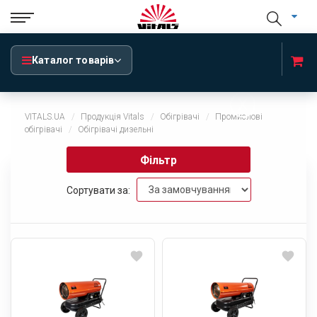
Каталог товарів
x
VITALS.UA
Продукція Vitals
Обігрівачі
Промислові
обігрівачі
Обігрівачі дизельні
Фільтр
Сортувати за: