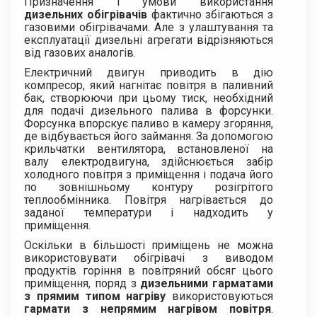
Призначення і умови використання
дизельних обігрівачів
фактично збігаються з
газовими обігрівачами. Але з улаштування та
експлуатації дизельні агрегати відрізняються
від газових аналогів.
Електричний двигун приводить в дію
компресор, який нагнітає повітря в паливний
бак, створюючи при цьому тиск, необхідний
для подачі дизельного палива в форсунки.
Форсунка впорскує паливо в камеру згоряння,
де відбувається його займання. За допомогою
крильчатки вентилятора, встановленої на
валу електродвигуна, здійснюється забір
холодного повітря з приміщення і подача його
по зовнішньому контуру розігрітого
теплообмінника. Повітря нагрівається до
заданої температури і надходить у
приміщення.
Оскільки в більшості приміщень не можна
використовувати обігрівачі з виводом
продуктів горіння в повітряний обсяг цього
приміщення, поряд з
дизельними гарматами
з прямим типом нагріву
використовуються
гармати з непрямим нагрівом повітря
.