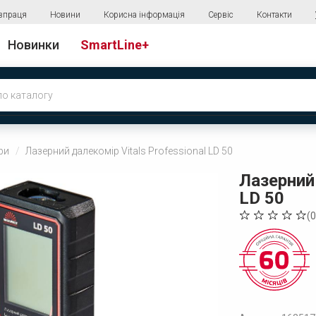
впраця
Новини
Корисна інформація
Сервіс
Контакти
Новинки
SmartLine+
ри
Лазерний далекомір Vitals Professional LD 50
Лазерний 
LD 50
(
0