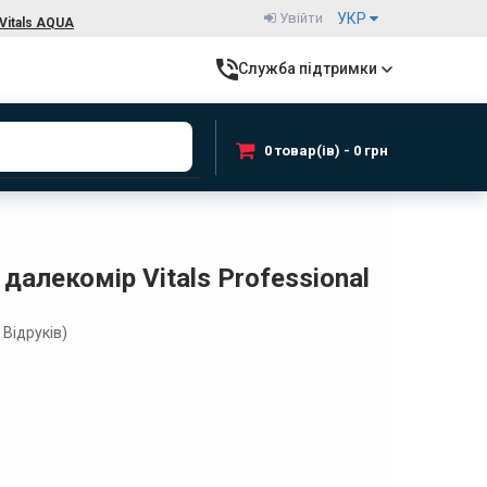
Увійти
УКР
Vitals AQUA
Служба підтримки
0 товар(ів) - 0 грн
далекомір Vitals Professional
Відруків)