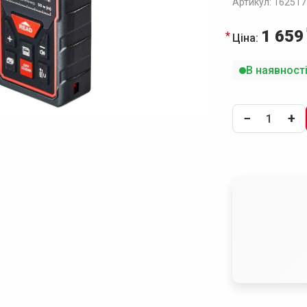
Артикул: 162517
1 659
Ціна:
В наявност
−
+