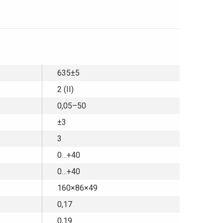
635±5
2 (II)
0,05–50
±3
3
0…+40
0…+40
160×86×49
0,17
0,19