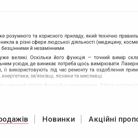
е розумного та корисного приладу, який технічно правил
оникла в різні сфери людської діяльності (медицину, космето
 безцінними й незамінними.
же великі. Оскільки його функція — точний вимір склад
уальним усюди, де виникає потреба щось вимірювати. Лазерн
х, її використовують під час ремонту та оздоблення прим
нергетики, зв’язківці, лісники та мисливці.
 має широкий спектр функцій із вимірювань. З його допомо
родажів
Новинки
Акційні проп