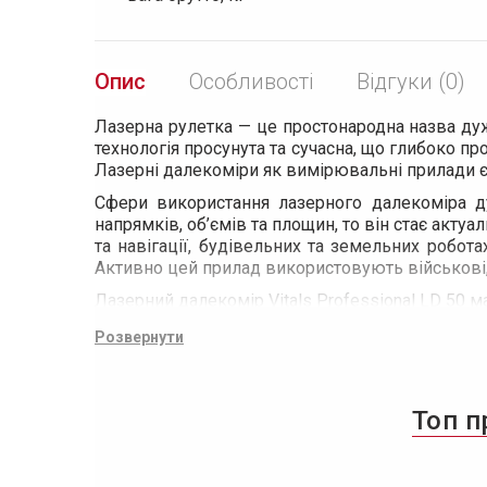
Опис
Особливості
Відгуки (0)
Лазерна рулетка — це простонародна назва дуж
технологія просунута та сучасна, що глибоко пр
Лазерні далекоміри як вимірювальні прилади є
Сфери використання лазерного далекоміра ду
напрямків, об’ємів та площин, то він стає акт
та навігації, будівельних та земельних робота
Активно цей прилад використовують військові, е
Лазерний далекомір Vitals Professional LD 50
площі;
Розвернути
об’єму;
дистанції;
кутів;
Топ п
діагоналі.
Для транспортування передбачено чохол.