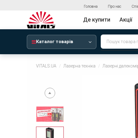
Головна
Про нас
Спі
Де купити
Акції
Каталог товарів
VITALS.UA
Лазерна техніка
Лазерні далекомі