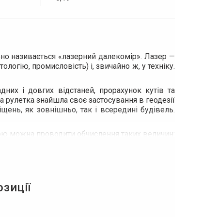
ьно називається «лазерний далекомір». Лазер —
логію, промисловість) і, звичайно ж, у техніку.
них і довгих відстаней, прорахунок кутів та
а рулетка знайшла своє застосування в геодезії
іщень, як зовнішньо, так і всередині будівель.
гою можна проводити обчислення таких величин:
озиції