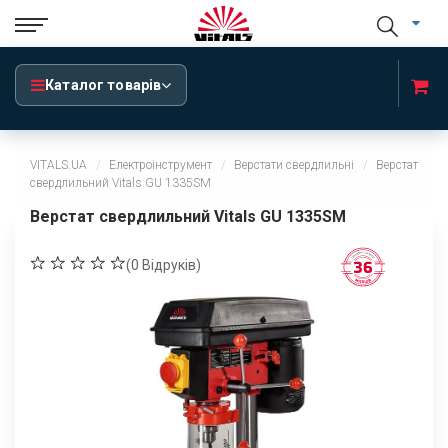
Каталог товарів
VITALS.UA
Електроінструмент
Верстати свердлильні
Верстат
свердлильний Vitals GU 1335SM
Верстат свердлильний Vitals GU 1335SM
(
0
Відруків)