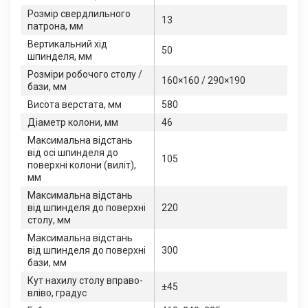
Розмір свердлильного
13
патрона, мм
Вертикальний хід
50
шпинделя, мм
Розміри робочого столу /
160×160 / 290×190
бази, мм
Висота верстата, мм
580
Діаметр колони, мм
46
Максимальна відстань
від осі шпинделя до
105
поверхні колони (виліт),
мм
Максимальна відстань
від шпинделя до поверхні
220
столу, мм
Максимальна відстань
від шпинделя до поверхні
300
бази, мм
Кут нахилу столу вправо-
±45
вліво, градус