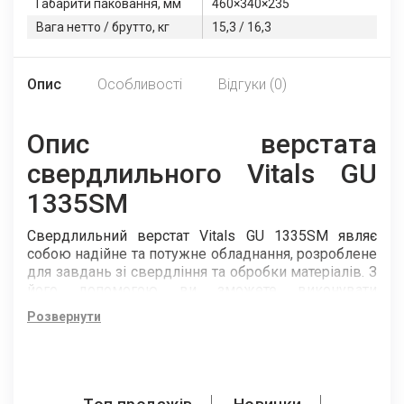
Габарити паковання, мм
460×340×235
Вага нетто / брутто, кг
15,3 / 16,3
Опис
Особливості
Відгуки (0)
Опис верстата
свердлильного Vitals GU
1335SM
Свердлильний верстат Vitals GU 1335SM являє
собою надійне та потужне обладнання, розроблене
для завдань зі свердління та обробки матеріалів. З
його допомогою ви зможете виконувати
різноманітні свердлильні операції з високою
Розвернути
точністю та ефективністю.
З потужністю мотора 350 Вт цей верстат
забезпечує достатню силу та швидкість обертання
шпинделя для свердління отворів у різних