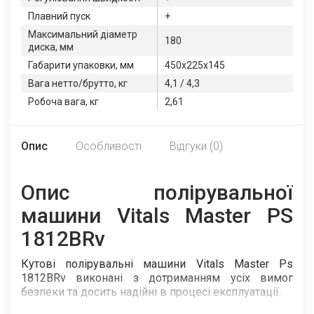
Плавний пуск
+
Максимальний діаметр
180
диска, мм
Габарити упаковки, мм
450х225х145
Вага нетто/брутто, кг
4,1 / 4,3
Робоча вага, кг
2,61
Опис
Особливості
Відгуки (0)
Опис полірувальної
машини Vitals Master PS
1812BRv
Кутові полірувальні машини Vitals Master Ps
1812BRv виконані з дотриманням усіх вимог
безпеки та досить надійні в процесі експлуатації.
Дані вироби мають сучасний дизайн, економічні,