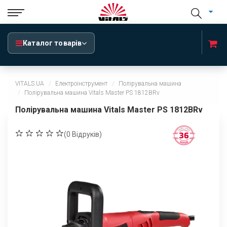
Каталог товарів
VITALS.UA
Електроінструмент
Полірувальна машина
Полірувальна машина Vitals Master PS 1812BRv
Полірувальна машина Vitals Master PS 1812BRv
(
0
Відруків)