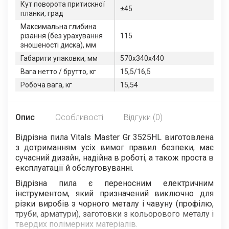
Кут поворота притискної
±45
планки, град
Максимальна глибина
різання (без урахування
115
зношеності диска), мм
Габарити упаковки, мм
570х340х440
Вага нетто / брутто, кг
15,5/16,5
Робоча вага, кг
15,54
Опис
Особливості
Відгуки (0)
Відрізна пила Vitals Master Gr 3525HL виготовлена
з дотриманням усіх вимог правил безпеки, має
сучасний дизайн, надійна в роботі, а також проста в
експлуатації й обслуговуванні.
Відрізна пила є переносним електричним
інструментом, який призначений виключно для
різки виробів з чорного металу і чавуну (профілю,
труби, арматури), заготовки з кольорового металу і
твердих полімерних матеріалів.