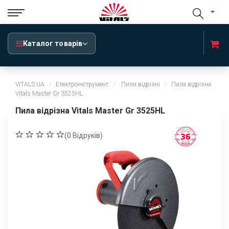
Каталог товарів
VITALS.UA
Електроінструмент
Пили відрізні
Пила відрізна
Vitals Master Gr 3525HL
Пила відрізна Vitals Master Gr 3525HL
(
0
Відруків)