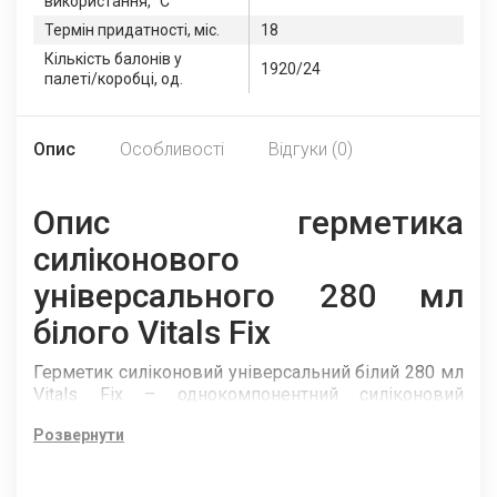
використання, °С
Термін придатності, міс.
18
Кількість балонів у
1920/24
палеті/коробці, од.
Опис
Особливості
Відгуки (0)
Опис герметика
силіконового
універсального 280 мл
білого Vitals Fix
Герметик силіконовий універсальний білий 280 мл
Vitals Fix – однокомпонентний силіконовий
герметик широкого спектру використання для
Розвернути
герметизації та скління, має відмінну адгезію до
більшості будівельних матеріалів: скло, метал,
кераміка, деревина.