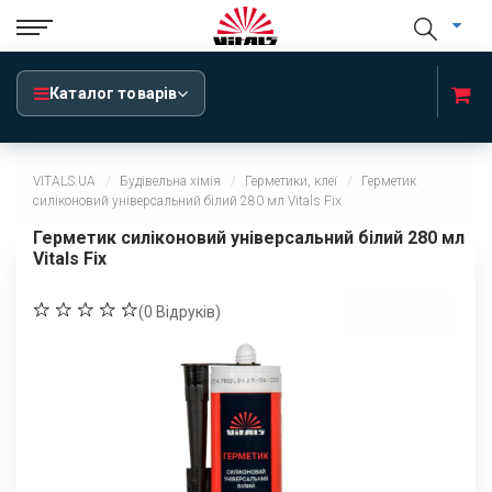
Каталог товарів
VITALS.UA
Будівельна хімія
Герметики, клеї
Герметик
силіконовий універсальний білий 280 мл Vitals Fix
Герметик силіконовий універсальний білий 280 мл
Vitals Fix
(
0
Відруків)