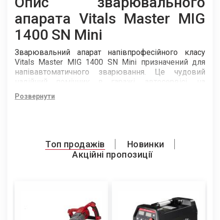
Опис зварювального
апарата Vitals Master MIG
1400 SN Mini
Зварювальний апарат напівпрофесійного класу
Vitals Master MIG 1400 SN Mini призначений для
напівавтоматичного зварювання. Це чудовий
надійний помічник в гаражі, автосервісі, на
виробництві. Апарат застосовується в авторемонті,
Розвернути
будівництві, на невеликих виробництвах, а також
монтажі металоконструкцій.
Топ продажів
Новинки
Акційні пропозиції