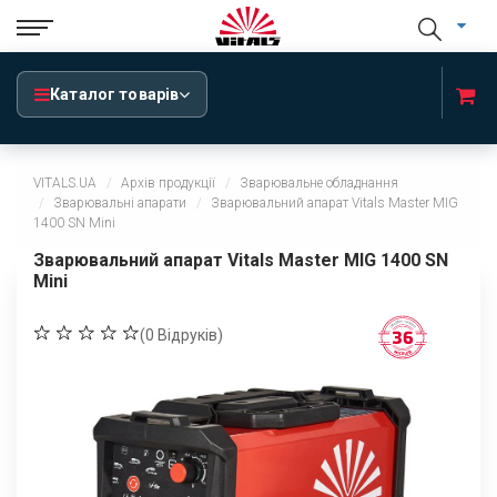
Каталог товарів
VITALS.UA
Архів продукції
Зварювальне обладнання
Зварювальні апарати
Зварювальний апарат Vitals Master MIG
1400 SN Mini
Зварювальний апарат Vitals Master MIG 1400 SN
Mini
(
0
Відруків)