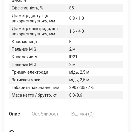
цикл, %
Ефективність, %
85
Діаметр дроту, що
0,8 / 1,0
використовується, мм
Діаметр електрода, що
1,6 / 4,0
використовується, мм
Клас ізоляції
F
Пальник MIG
2 м
Клас захисту
IP21
Пальник MIG
2 м
Тримач електрода
мідь, 2,5 м
Затискач маси
мідь, 2,5 м
Габарити паковання, мм
390x235x275
Маса нетто / брутто, кг
8,0/8,6
Опис
Особливості
Відгуки (0)