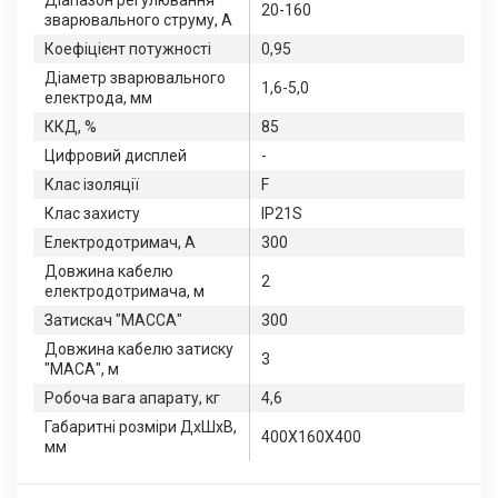
Діапазон регулювання
20-160
зварювального струму, А
Коефіцієнт потужності
0,95
Діаметр зварювального
1,6-5,0
електрода, мм
ККД, %
85
Цифровий дисплей
-
Клас ізоляції
F
Клас захисту
IP21S
Електродотримач, А
300
Довжина кабелю
2
електродотримача, м
Затискач "МАССА"
300
Довжина кабелю затиску
3
"МАСА", м
Робоча вага апарату, кг
4,6
Габаритні розміри ДхШхВ,
400Х160Х400
мм