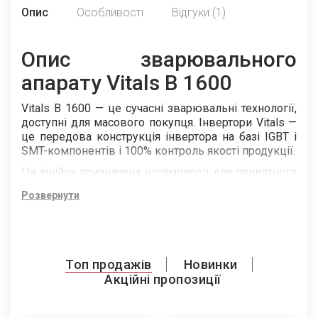
Опис
Особливості
Відгуки (1)
Опис зварювального
апарату Vitals B 1600
Vitals B 1600 — це сучасні зварювальні технології,
доступні для масового покупця. Інвертори Vitals —
це передова конструкція інвертора на базі IGBT і
SMT-компонентів і 100% контроль якості продукції.
Ця лінійка призначена насамперед для приватного
використання, тому апарат максимально простий у
Розвернути
використанні.
Недосвідченому зварнику допомагають вбудовані
функції легкого підпалу і стабільного горіння дуги.
Крім того, апарат може комплектуватися повним
Топ продажів
Новинки
набором зварювальних аксесуарів і постачається в
зручному кейсі.
Акційні пропозиції
Компактний дизайн, легкий, з високим робочим
циклом. Інтуїтивно зрозуміле керування всіма