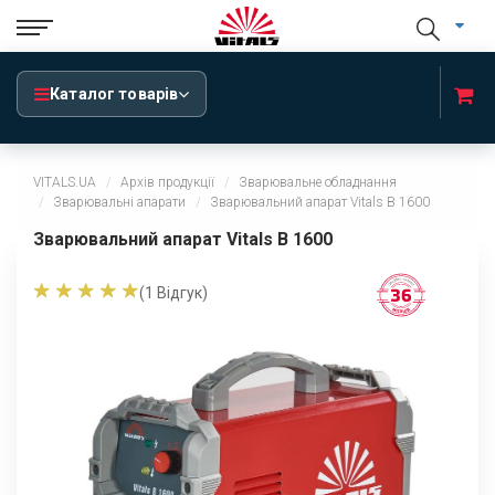
Каталог товарів
VITALS.UA
Архів продукції
Зварювальне обладнання
Зварювальні апарати
Зварювальний апарат Vitals B 1600
Зварювальний апарат Vitals B 1600
(
1
Відгук)