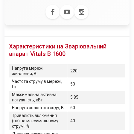
Характеристики на Зварювальний
апарат Vitals B 1600
Напруга мережі
220
живлення, В
Частота струму в мережі,
50
Гц
Максимальна активна
5,85
потужність, кВт
Напруга холостого ходу, В
60
Тривалість включення
(пв) на максимальному
40
струмі, %