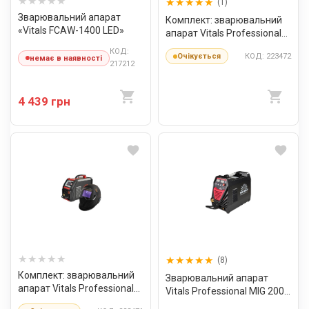
(1)
Зварювальний апарат
Комплект: зварювальний
«Vitals FCAW-1400 LED»
апарат Vitals Professional
MIG 2000 DP Alu +
КОД:
КОД: 223472
Очікується
немає в наявності
зварювальний апарат
217212
Vitals MMA-1600 LCD(1+1)
4 439 грн
(8)
Комплект: зварювальний
Зварювальний апарат
апарат Vitals Professional
Vitals Professional MIG 2000
MIG 2000 DP Alu Puls +
Digital