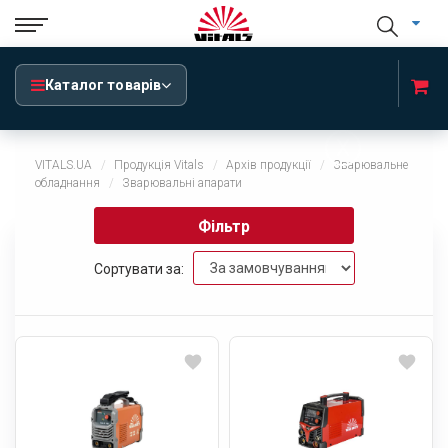
Каталог товарів
x
VITALS.UA
Продукція Vitals
Архів продукції
Зварювальне
обладнання
Зварювальні апарати
Фільтр
Сортувати за: