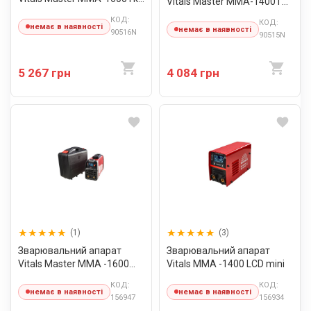
Vitals Master MMA-1400T
Smart
Smart
КОД:
КОД:
немає в наявності
немає в наявності
90516N
90515N
5 267 грн
4 084 грн
(1)
(3)
Зварювальний апарат
Зварювальний апарат
Vitals Master MMA -1600
Vitals MMA -1400 LCD mini
LCDk
КОД:
КОД:
немає в наявності
немає в наявності
156947
156934