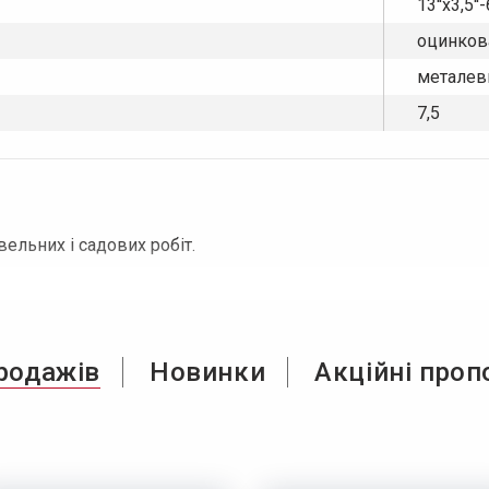
13''x3,5''-6
оцинков
металев
7,5
вельних і садових робіт.
родажів
Новинки
Акційні проп