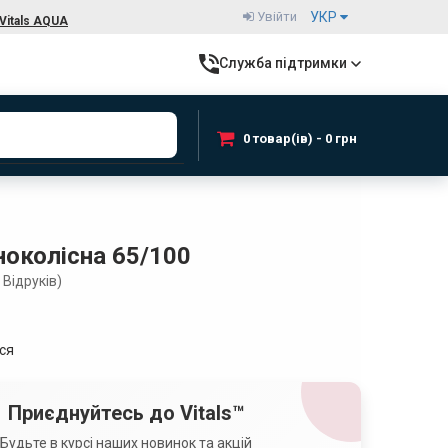
Увійти
УКР
Vitals AQUA
Служба підтримки
0 товар(ів) - 0 грн
ноколісна 65/100
Відруків)
ься
Приєднуйтесь до Vitals™
Будьте в курсі наших новинок та акцій