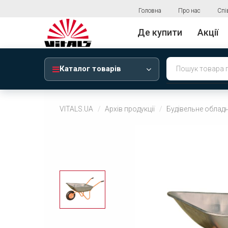
Головна
Про нас
Спі
Де купити
Акції
Каталог товарів
VITALS.UA
Архів продукції
Будівельне облад