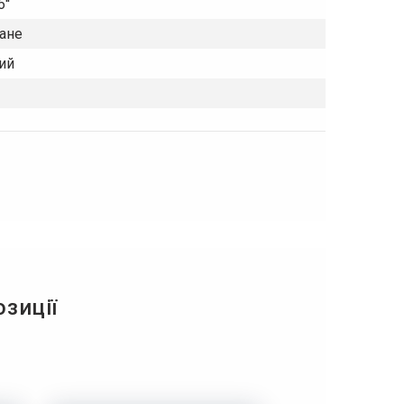
''
ане
ий
озиції