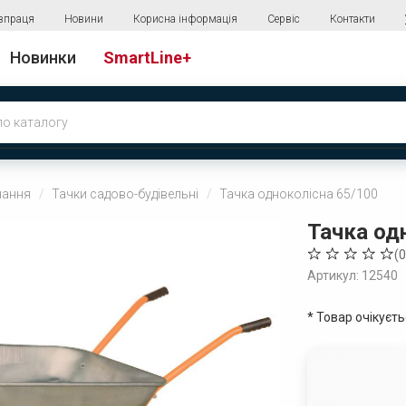
впраця
Новини
Корисна інформація
Сервіс
Контакти
Новинки
SmartLine+
нання
Тачки садово-будівельні
Тачка одноколісна 65/100
Тачка од
(
0
Артикул: 12540
* Товар очікуєт