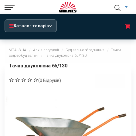
Каталог товарів
VITALS.UA
Архів продукції
Будівельне обладнання
Тачки
садово-будівельні
Тачка двуколісна 65/130
Тачка двуколісна 65/130
(
0
Відруків)