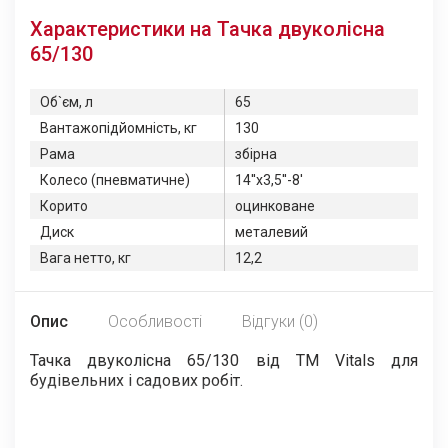
Характеристики на Тачка двуколісна
65/130
Об`єм, л
65
Вантажопідйомність, кг
130
Рама
збірна
Колесо (пневматичне)
14''x3,5''-8'
Корито
оцинковане
Диск
металевий
Вага нетто, кг
12,2
Опис
Особливості
Відгуки (0)
Тачка двуколісна 65/130 від TM Vitals для
будівельних і садових робіт.