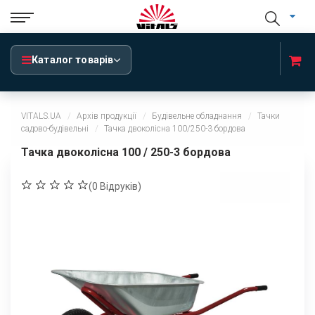
Каталог товарів
VITALS.UA
Архів продукції
Будівельне обладнання
Тачки
садово-будівельні
Тачка двоколісна 100/250-3 бордова
Тачка двоколісна 100 / 250-3 бордова
(
0
Відруків)