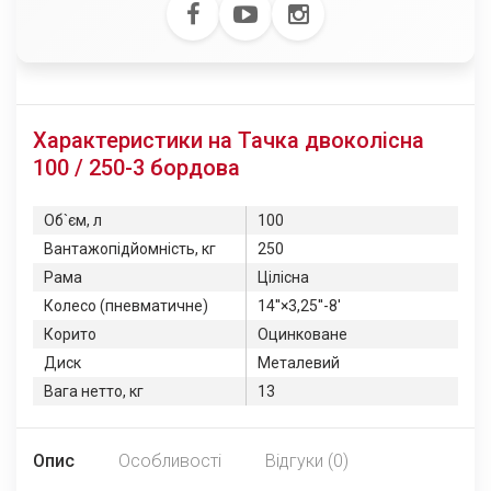
Характеристики на Тачка двоколісна
100 / 250-3 бордова
Об`єм, л
100
Вантажопідйомність, кг
250
Рама
Цілісна
Колесо (пневматичне)
14''×3,25''-8'
Корито
Оцинковане
Диск
Металевий
Вага нетто, кг
13
Опис
Особливості
Відгуки (0)