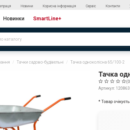
впраця
Новини
Корисна інформація
Сервіс
Контакти
Новинки
SmartLine+
нання
Тачки садово-будівельні
Тачка одноколісна 65/100-2
Тачка од
(
0
Артикул: 120863
* Товар очікуєт