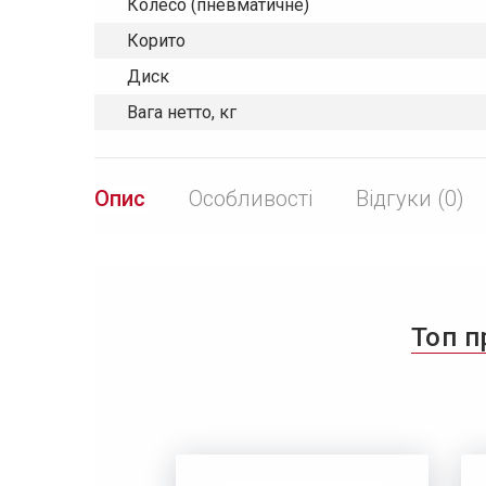
Колесо (пневматичне)
Корито
Диск
Вага нетто, кг
Опис
Особливості
Відгуки (0)
Топ п