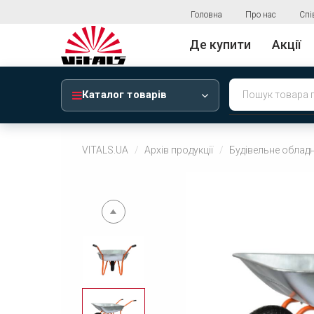
Головна
Про нас
Спі
Де купити
Акції
Каталог товарів
VITALS.UA
Архів продукції
Будівельне облад