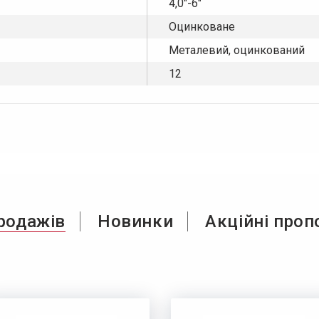
4,0"-6"
Оцинковане
Металевий, оцинкований
12
родажів
Новинки
Акційні проп