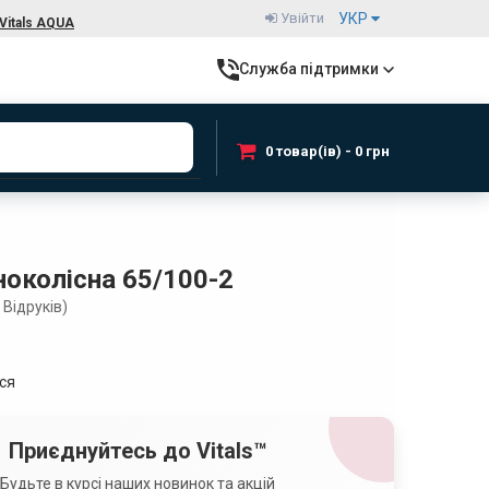
Увійти
УКР
Vitals AQUA
Служба підтримки
0 товар(ів) - 0 грн
ноколісна 65/100-2
Відруків)
ься
Приєднуйтесь до Vitals™
Будьте в курсі наших новинок та акцій