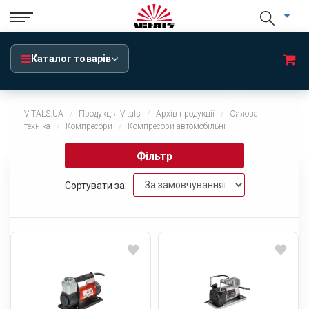
Каталог товарів
x
VITALS.UA
Продукція Vitals
Архів продукції
Силова
техніка
Компресори
Компресори автомобільні
Фільтр
Сортувати за: