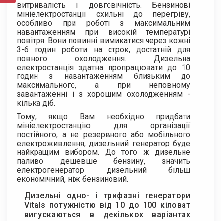
витривалість і довговічність. Бензинові
мініелектростанції схильні до перегріву,
особливо при роботі з максимальним
навантаженням при високій температурі
повітря. Вони повинні вимикатися через кожні
3-6 годин роботи на строк, достатній для
повного охолодження. Дизельна
електростанція здатна пропрацювати до 10
годин з навантаженням близьким до
максимального, а при неповному
завантаженні і з хорошим охолодженням -
кілька діб.
Тому, якщо Вам необхідно придбати
мініелектростанцію для організації
постійного, а не резервного або мобільного
електроживлення, дизельний генератор буде
найкращим вибором. До того ж дизельне
паливо дешевше бензину, значить
електрогенератор дизельний більш
економічний, ніж бензиновий.
Дизельні одно- і трифазні генератори
Vitals потужністю від 10 до 100 кіловат
випускаються в декількох варіантах