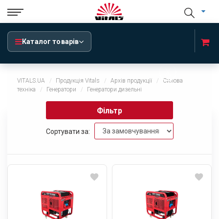
Каталог товарів
x
VITALS.UA
Продукція Vitals
Архів продукції
Силова
техніка
Генератори
Генератори дизельні
Фільтр
Сортувати за: