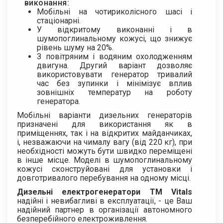
виконання:
Мобільні на чотириколісного шасі і
стаціонарні.
У відкритому виконанні і в
шумопоглинальному кожусі, що знижує
рівень шуму на 20%.
З повітряним і водяним охолодженням
двигуна. Другий варіант дозволяє
використовувати генератор тривалий
час без зупинки і мінімізує вплив
зовнішніх температур на роботу
генератора.
Мобільні варіанти дизельних генераторів
призначені для використання як в
приміщеннях, так і на відкритих майданчиках,
і, незважаючи на чималу вагу (від 220 кг), при
необхідності можуть бути швидко переміщені
в інше місце. Моделі в шумопоглинальному
кожусі сконструйовані для установки і
довготривалого перебування на одному місці.
Дизельні електрогенератори ТМ Vitals
надійні і невибагливі в експлуатації, - це Ваш
надійний партнер в організації автономного
безперебійного електроживлення.