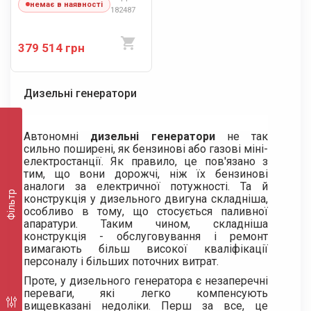
немає в наявності
182487
379 514 грн
Дизельні генератори
Автономні
дизельні генератори
не так
сильно поширені, як бензинові або газові міні-
електростанції. Як правило, це пов'язано з
тим, що вони дорожчі, ніж їх бензинові
аналоги за електричної потужності. Та й
Фільтр
конструкція у дизельного двигуна складніша,
особливо в тому, що стосується паливної
апаратури. Таким чином, складніша
конструкція - обслуговування і ремонт
вимагають більш високої кваліфікації
персоналу і більших поточних витрат.
Проте, у дизельного генератора є незаперечні
переваги, які легко компенсують
вищевказані недоліки. Перш за все, це