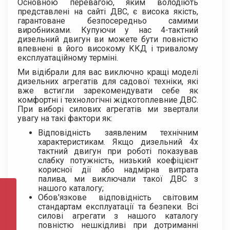
Основною перевагою, яким володіють
представлені на сайті ДВС, є висока якість,
гарантоване безпосередньо самими
виробниками. Купуючи у нас 4-тактний
дизельний двигун ви можете бути повністю
впевнені в його високому ККД і тривалому
експлуатаційному терміні.
Ми відібрали для вас виключно кращі моделі
дизельних агрегатів для садової техніки, які
вже встигли зарекомендувати себе як
комфортні і технологічні жідкотоплевние ДВС.
При виборі силових агрегатів ми звертали
увагу на такі фактори як:
Відповідність заявленим технічним
характеристикам. Якщо дизельний 4х
тактний двигун при роботі показував
слабку потужність, низький коефіцієнт
корисної дії або надмірна витрата
палива, ми виключали такої ДВС з
нашого каталогу;
Обов'язкове відповідність світовим
стандартам експлуатації та безпеки. Всі
силові агрегати з нашого каталогу
повністю нешкідливі при дотриманні