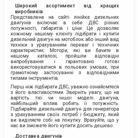
Широкий асортимент від кращих
виробників
Представлена ​​на сайті лінійка дизельних
двигунів включає в себе ДВС різних
потужності, габаритів і ціни. Це дозволяє
кожному нашому клієнту підібрати і купити
дизельний двигун на мотоблок або інший вид
техніки з урахуванням переваг і технічних
характеристик. Мотори, які ви бачите в
нашому каталозі, пройшли відповідні
випробування і гарантовано готові
використовуватися в польових умовах, при
грамотному застосуванні з відповідними
типами інструментів.
Перш ніж підбирати ДВС, уважно ознайомтеся
з його властивостями. Зверніть увагу, що на
вартість тієї чи іншої моделі двигуна,
найбільший вплив робить її потужність.
Підбирайте дизельний двигун для генератора
з урахуванням своїх потреб і бюджету, який
ви виділяєте собі на покупку. Врахуйте, що у
нас ви зможете його купити досить дешево.
Доставка двигунів