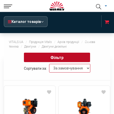
Каталог товарів
x
VITALS.UA
Продукція Vitals
Архів продукції
Силова
техніка
Двигуни
Двигуни дизельні
Фільтр
Сортувати за: