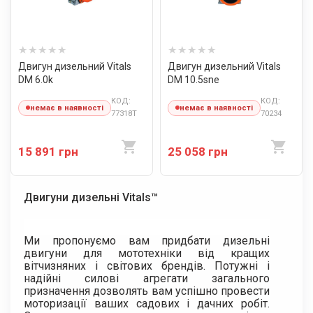
Двигун дизельний Vitals
Двигун дизельний Vitals
DM 6.0k
DM 10.5sne
КОД:
КОД:
немає в наявності
немає в наявності
77318T
70234
15 891 грн
25 058 грн
Двигуни дизельні Vitals™
Ми пропонуємо вам придбати дизельні
двигуни для мототехніки від кращих
вітчизняних і світових брендів. Потужні і
надійні силові агрегати загального
призначення дозволять вам успішно провести
моторизації ваших садових і дачних робіт.