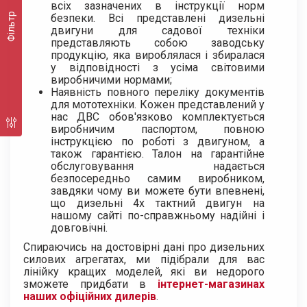
всіх зазначених в інструкції норм
Фільтр
безпеки. Всі представлені дизельні
двигуни для садової техніки
представляють собою заводську
продукцію, яка вироблялася і збиралася
у відповідності з усіма світовими
виробничими нормами;
Наявність повного переліку документів
для мототехніки. Кожен представлений у
нас ДВС обов'язково комплектується
виробничим паспортом, повною
інструкцією по роботі з двигуном, а
також гарантією. Талон на гарантійне
обслуговування надається
безпосередньо самим виробником,
завдяки чому ви можете бути впевнені,
що дизельні 4х тактний двигун на
нашому сайті по-справжньому надійні і
довговічні.
Спираючись на достовірні дані про дизельних
силових агрегатах, ми підібрали для вас
лінійку кращих моделей, які ви недорого
зможете придбати в
інтернет-магазинах
наших офіційних дилерів
.