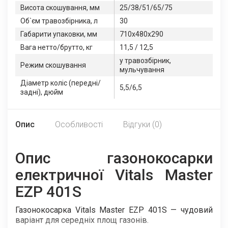
Висота скошування, мм
25/38/51/65/75
Об`єм травозбірника, л
30
Габарити упаковки, мм
710х480х290
Вага нетто/брутто, кг
11,5 / 12,5
у травозбірник,
Режим скошування
мульчування
Діаметр коліс (передні/
5,5/6,5
задні), дюйм
Опис
Особливості
Відгуки (0)
Опис газонокосарки
електричної Vitals Master
EZP 401S
Газонокосарка Vitals Master EZP 401S — чудовий
варіант для середніх площ газонів.