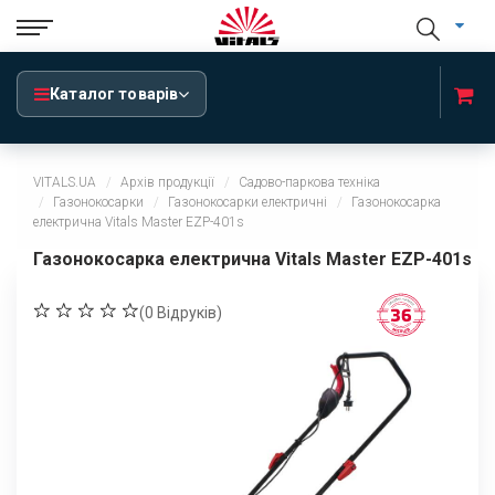
Каталог товарів
VITALS.UA
Архів продукції
Садово-паркова техніка
Газонокосарки
Газонокосарки електричні
Газонокосарка
електрична Vitals Master EZP-401s
Газонокосарка електрична Vitals Master EZP-401s
(
0
Відруків)