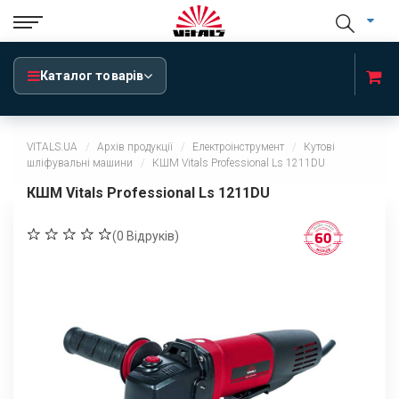
Каталог товарів
VITALS.UA
Архів продукції
Електроінструмент
Кутові
шліфувальні машини
КШМ Vitals Professional Ls 1211DU
КШМ Vitals Professional Ls 1211DU
(
0
Відруків)