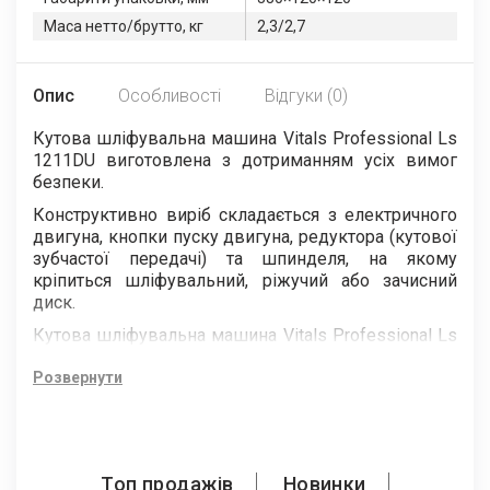
Маса нетто/брутто, кг
2,3/2,7
Опис
Особливості
Відгуки (0)
Кутова шліфувальна машина Vitals Professional Ls
1211DU виготовлена з дотриманням усіх вимог
безпеки.
Конструктивно виріб складається з електричного
двигуна, кнопки пуску двигуна, редуктора (кутової
зубчастої передачі) та шпинделя, на якому
кріпиться шліфувальний, ріжучий або зачисний
диск.
Кутова шліфувальна машина Vitals Professional Ls
1211DU має сучасний дизайн, надійна в роботі, а
також проста у використанні та обслуговуванні.
Розвернути
Топ продажів
Новинки