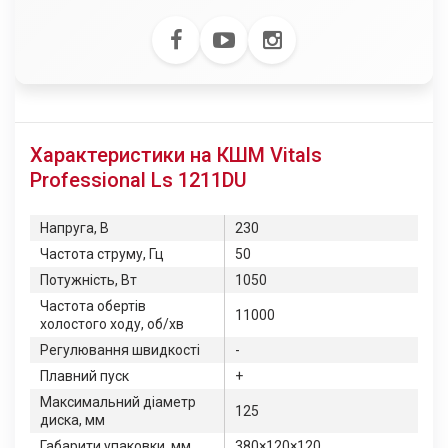
Характеристики на КШМ Vitals
Professional Ls 1211DU
Напруга, В
230
Частота струму, Гц
50
Потужність, Вт
1050
Частота обертів
11000
холостого ходу, об/хв
Регулювання швидкості
-
Плавний пуск
+
Максимальний діаметр
125
диска, мм
Габарити упаковки, мм
380×120×120