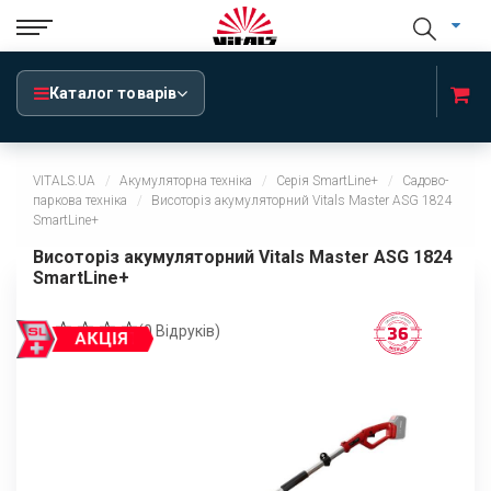
Каталог товарів
VITALS.UA
Акумуляторна техніка
Серія SmartLine+
Садово-
паркова техніка
Висоторіз акумуляторний Vitals Master ASG 1824
SmartLine+
Висоторіз акумуляторний Vitals Master ASG 1824
SmartLine+
(
0
Відруків)