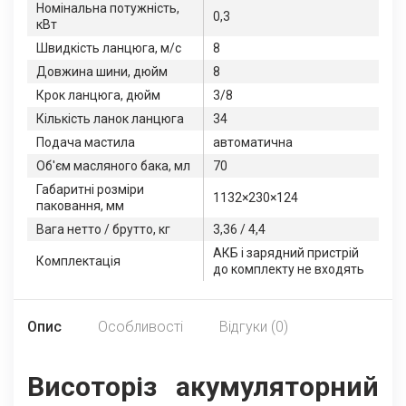
Номінальна потужність,
0,3
кВт
Швидкість ланцюга, м/с
8
Довжина шини, дюйм
8
Крок ланцюга, дюйм
3/8
Кількість ланок ланцюга
34
Подача мастила
автоматична
Об'єм масляного бака, мл
70
Габаритні розміри
1132×230×124
паковання, мм
Вага нетто / брутто, кг
3,36 / 4,4
АКБ і зарядний пристрій
Комплектація
до комплекту не входять
Опис
Особливості
Відгуки (0)
Висоторіз акумуляторний