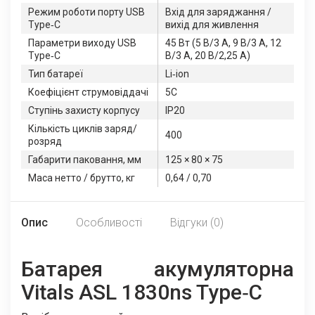
Режим роботи порту USB
Вхід для заряджання /
Type‑C
вихід для живлення
Параметри виходу USB
45 Вт (5 В/3 А, 9 В/3 А, 12
Type‑C
В/3 А, 20 В/2,25 А)
Тип батареї
Li‑ion
Коефіцієнт струмовіддачі
5C
Ступінь захисту корпусу
IP20
Кількість циклів заряд/
400
розряд
Габарити паковання, мм
125 × 80 × 75
Маса нетто / брутто, кг
0,64 / 0,70
Опис
Особливості
Відгуки (0)
Батарея акумуляторна
Vitals ASL 1830ns Type‑C