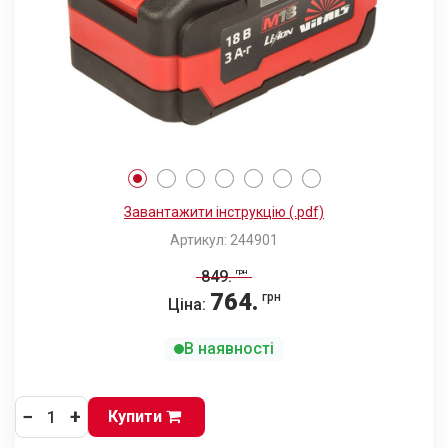
Завантажити інструкцію (.pdf)
Артикул: 244901
849
.
грн
764
.
грн
Ціна:
В наявності
−
+
Купити