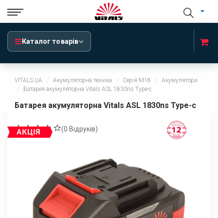
Каталог товарів
VITALS.UA
Акумуляторна техніка
Серія М18
Акумулятори
Батарея акумуляторна Vitals ASL 1830ns Type-c
Батарея акумуляторна Vitals ASL 1830ns Type-c
(
0
Відруків)