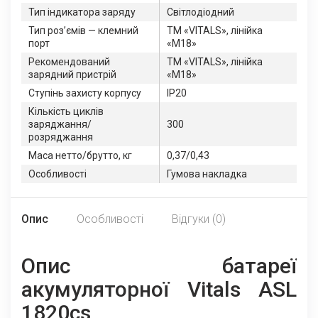
Тип індикатора заряду
Світлодіодний
Тип роз’ємів — клемний
TM «VITALS», лінійка
порт
«M18»
Рекомендований
TM «VITALS», лінійка
зарядний пристрій
«M18»
Ступінь захисту корпусу
IP20
Кількість циклів
заряджання/
300
розряджання
Маса нетто/брутто, кг
0,37/0,43
Особливості
Гумова накладка
Опис
Особливості
Відгуки (0)
Опис батареї
акумуляторної Vitals ASL
1820cs