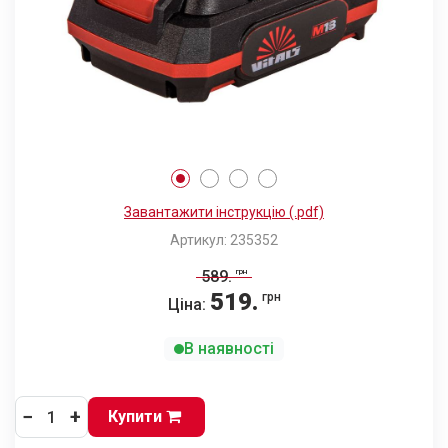
Завантажити інструкцію (.pdf)
Артикул: 235352
589
.
грн
519
.
грн
Ціна:
В наявності
−
+
Купити