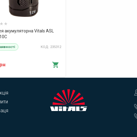
я акумуляторна Vitals ASL
 10C
КОД: 235312
наявності
грн
кція
пити
раця