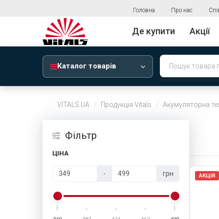
Головна
Про нас
Спі
Де купити
Акції
Каталог товарів
VITALS.UA
Продукція Vitals
Акумуляторна те
Фiльтр
ЦІНА
-
грн
АКЦІЯ