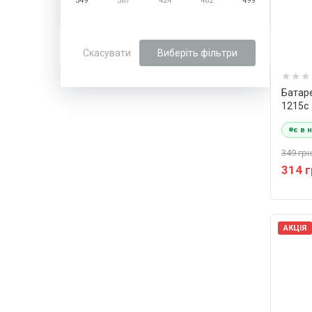
349
387
424
462
499
Скасувати
Виберіть фільтри
Батаре
1215c
є в 
349 грн
314 
АКЦІЯ