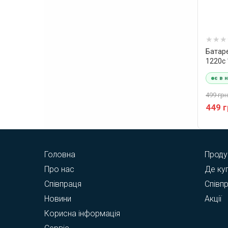
Батаре
1220c
є в 
499 грн
449 
Головна
Проду
Про нас
Де ку
Співпраця
Співп
Новини
Акції
Корисна інформація