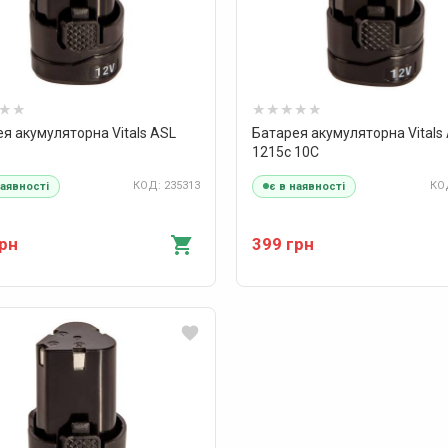
я акумуляторна Vitals ASL
Батарея акумуляторна Vitals
1215c 10C
КОД: 235313
КОД
наявності
є в наявності
грн
399 грн