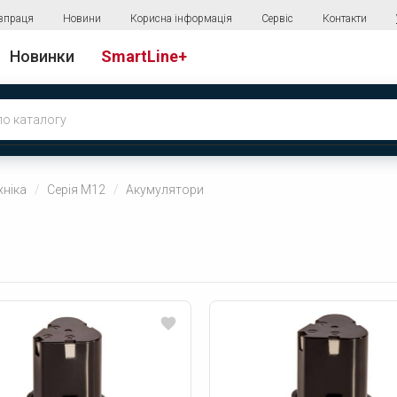
впраця
Новини
Корисна інформація
Сервіс
Контакти
Новинки
SmartLine+
хніка
Серія М12
Акумулятори