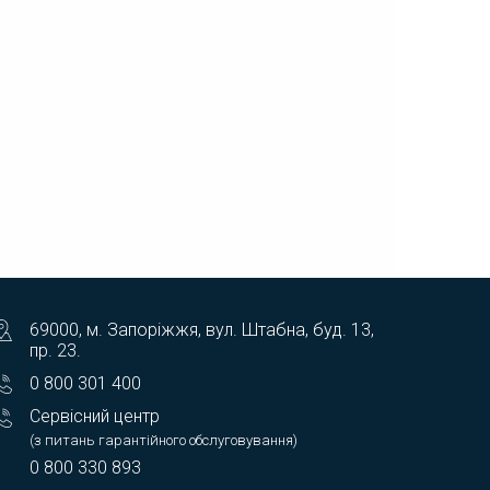
69000, м. Запоріжжя, вул. Штабна, буд. 13,
пр. 23.
0 800 301 400
Сервісний центр
(з питань гарантійного обслуговування)
0 800 330 893