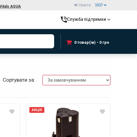
Увійти
УКР
Vitals AQUA
Служба підтримки
0 товар(ів) - 0 грн
Сортувати за:
АКЦІЯ