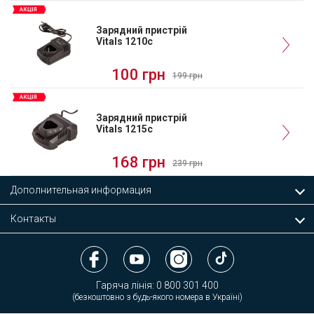
Зарядний пристрій
Vitals 1210c
100 грн
199 грн
Зарядний пристрій
Vitals 1215c
168 грн
239 грн
Дополнительная информация
Контакты
Гаряча лінія:
0 800 301 400
(безкоштовно з будь-якого номера в Україні)