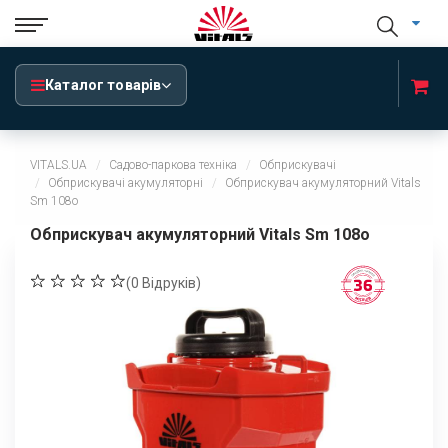
Каталог товарів
VITALS.UA
Садово-паркова техніка
Обприскувачі
Обприскувачі акумуляторні
Обприскувач акумуляторний Vitals
Sm 108о
Обприскувач акумуляторний Vitals Sm 108о
(
0
Відруків)