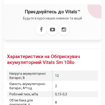
Приєднуйтесь до Vitals™
Будьте в курсі наших новинок та акцій
Характеристики на Обприскувач
акумуляторний Vitals Sm 108о
Напруга акумуляторної
12
батареї, В
Ємність акумуляторної
2
батареї, А*год
Робочий тиск, мПа
0,15-0,3
Об’єм бака для
8
препаратів, л