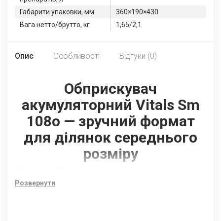
Габарити упаковки, мм
360×190×430
Вага нетто/брутто, кг
1,65/2,1
Опис
Особливості
Відгуки (0)
Обприскувач
акумуляторний Vitals Sm
108o — зручний формат
для ділянок середнього
розміру
Vitals Sm 108o
— це акумуляторний обприскувач із
збільшеним баком, що підійде для регулярної
Розвернути
обробки рослин на дачі, у саду або теплиці. Якщо
порівнювати з більш компактними моделями, він
дає трохи більше автономності за рахунок об’єму,
але при цьому залишається достатньо легким і