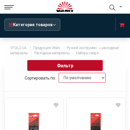
Категория товаров
x
VITALS.UA
Продукция Vitals
Ручной инструмент и расходные
материалы
Расходные материалы
Наборы свёрл
Фильтр
Сортировать по: