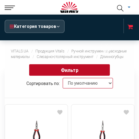
Категория товаров
x
VITALS.UA
Продукция Vitals
Ручной инструмент и расходные
материалы
Cлесарно-столярный инструмент
Длинногубцы
Фильтр
Сортировать по: