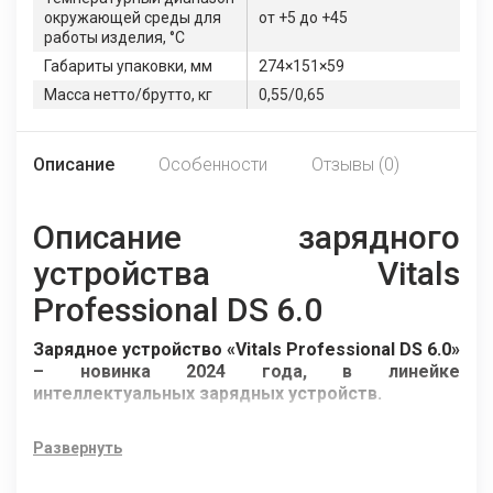
окружающей среды для
от +5 до +45
работы изделия, °C
Габариты упаковки, мм
274×151×59
Масса нетто/брутто, кг
0,55/0,65
Описание
Особенности
Отзывы (0)
Описание зарядного
устройства Vitals
Professional DS 6.0
Зарядное устройство «Vitals Professional DS 6.0»
– новинка 2024 года, в линейке
интеллектуальных зарядных устройств.
Зарядное устройство «Vitals Professional DS 6.0» –
электронный инверторный блок, оборудованный
Развернуть
микроконтроллером, который автоматически
реализует 8-этапный запрограммированный цикл