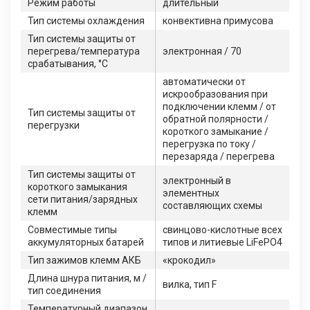
Режим работы
длительный
Тип системы охлаждения
конвективна примусова
Тип системы защиты от
перегрева/температура
электронная / 70
срабатывания, °C
автоматически от
искрообразования при
подключении клемм / от
Тип системы защиты от
обратной полярности /
перегрузки
короткого замыкание /
перегрузка по току /
перезаряда / перегрева
Тип системы защиты от
электронный в
короткого замыкания
элементных
сети питания/зарядных
составляющих схемы
клемм
Совместимые типы
свинцово-кислотные всех
аккумуляторных батарей
типов и литиевые LiFePO4
Тип зажимов клемм АКБ
«крокодил»
Длина шнура питания, м /
вилка, тип F
тип соединения
Температурный диапазон