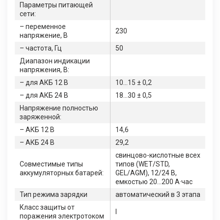
Параметры питающей
сети:
– переменное
230
напряжение, В
– частота, Гц
50
Диапазон индикации
напряжения, В:
– для АКБ 12 В
10…15 ± 0,2
– для АКБ 24 В
18…30 ± 0,5
Напряжение полностью
заряженной:
– АКБ 12 В
14,6
– АКБ 24 В
29,2
свинцово-кислотные всех
Совместимые типы
типов (WET/STD,
аккумуляторных батарей:
GEL/AGM), 12/24 В,
емкостью 20…200 А·час
Тип режима зарядки
автоматический в 3 этапа
Класс защиты от
I
поражения электротоком