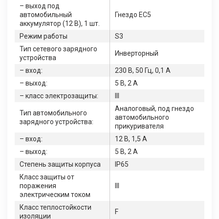
– выход под
автомобильный
Гнездо ЕС5
аккумулятор (12 В), 1 шт.
Режим работы
S3
Тип сетевого зарядного
Инверторный
устройства
– вход:
230 В, 50 Гц, 0,1 А
– выход:
5 В, 2 А
– класс электрозащиты:
ІІІ
Аналоговый, под гнездо
Тип автомобильного
автомобильного
зарядного устройства:
прикуривателя
– вход:
12 В, 1,5 А
– выход:
5 В, 2 А
Степень защиты корпуса
IP65
Класс защиты от
поражения
ІІІ
электрическим током
Класс теплостойкости
F
изоляции