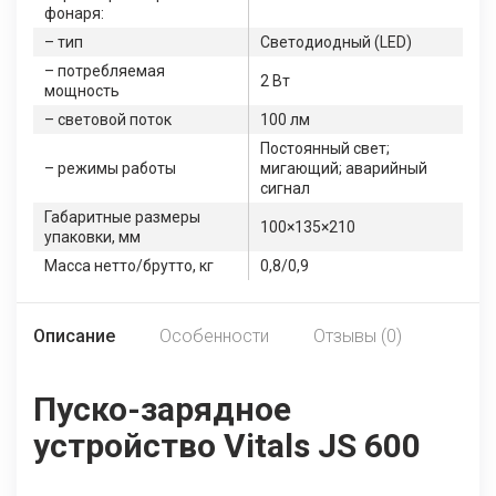
фонаря:
– тип
Светодиодный (LED)
– потребляемая
2 Вт
мощность
– световой поток
100 лм
Постоянный свет;
– режимы работы
мигающий; аварийный
сигнал
Габаритные размеры
100×135×210
упаковки, мм
Масса нетто/брутто, кг
0,8/0,9
Описание
Особенности
Отзывы (0)
Пуско-зарядное
устройство Vitals JS 600