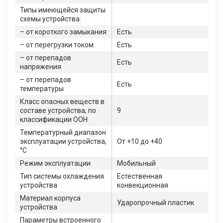
Типы имеющейся защиты
схемы устройства:
– от короткого замыкания
Есть
– от перегрузки током
Есть
– от перепадов
Есть
напряжения
– от перепадов
Есть
температуры
Класс опасных веществ в
составе устройства, по
9
классификации ООН
Температурный диапазон
эксплуатации устройства,
От +10 до +40
°C
Режим эксплуатации
Мобильный
Тип системы охлаждения
Естественная
устройства
конвекционная
Материал корпуса
Ударопрочный пластик
устройства
Параметры встроенного