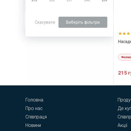
215
226
237
248
259
Скасувати
Виберіть фільтри
Насадк
нема
215 
Головна
Проду
Про нас
Де ку
Співпраця
Співп
Новини
Акції