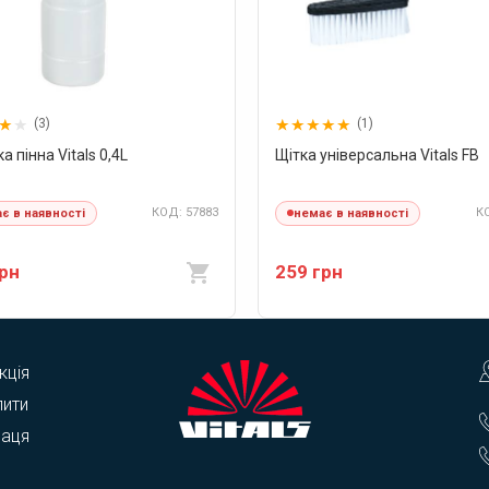
(3)
(1)
а пінна Vitals 0,4L
Щітка універсальна Vitals FB
КОД: 57883
КО
є в наявності
немає в наявності
грн
259 грн
кція
пити
раця