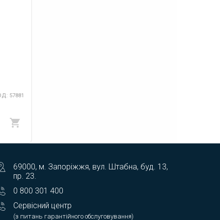
Д: 57881
69000, м. Запоріжжя, вул. Штабна, буд. 13,
пр. 23.
0 800 301 400
Сервісний центр
(з питань гарантійного обслуговування)