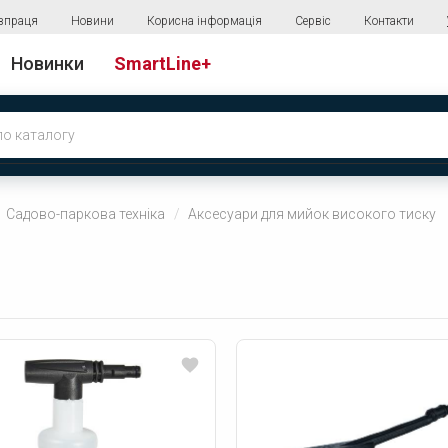
впраця
Новини
Корисна інформація
Сервіс
Контакти
Новинки
SmartLine+
Садово-паркова техніка
Аксесуари для мийок високого тиску